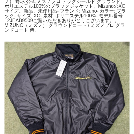
ノ） 野球 公式 ミズノプロ テックシールド グラウンド。
ポリエステル100%のブラックジャケット、MizunoのXO
サイズ。新品、未使用品- ブランド: Mizuno- カラー: ブラ
ック- サイズ: XO- 素材: ポリエステル100%- モデル番号:
12JEAB9509ご覧いただきありがとうございます。。
MIZUNO（ミズノ） グラウンドコート / ミズノプロ グラ
ンドコート 侍。