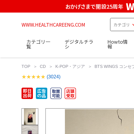
W
おかげさまで開設25周年
WWW.HEALTHCAREENG.COM
カテゴリ一
デジタルチラ
Howto情
覧
シ
報
TOP
CD
K-POP・アジア
BTS WINGS コン
(3024)