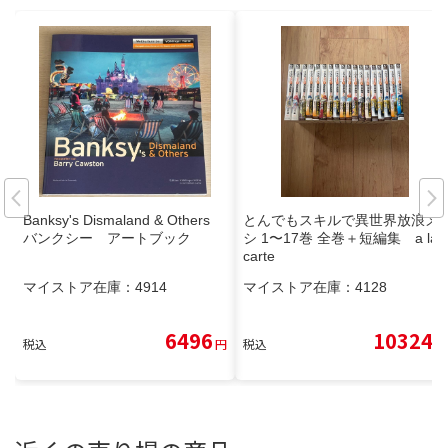
Banksy's Dismaland & Others
とんでもスキルで異世界放浪メ
バンクシー アートブック
シ 1〜17巻 全巻＋短編集 a la
carte
マイストア在庫：
4914
マイストア在庫：
4128
6496
10324
税込
円
税込
円