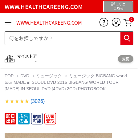
詳しくは
WWW.HEALTHCAREENG.COM
こちら
0
WWW.HEALTHCAREENG.COM
マイストア
変更
TOP
DVD
ミュージック
ミュージック BIGBANG world
tour MADE in SEOUL DVD 2015 BIGBANG WORLD TOUR
[MADE] IN SEOUL DVD [4DVD+2CD+PHOTOBOOK
(3026)