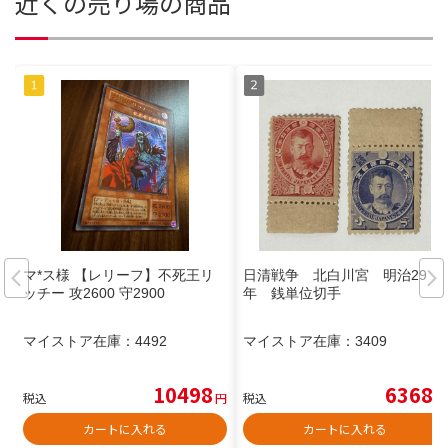
近くの売り場の商品
マ*ス様 【レリーフ】不死王リ
日清戦争 北白川宮 明治29
ッチー 攻2600 守2900
年 銭単位切手
マイストア在庫：
4492
マイストア在庫：
3409
10498
6368
税込
円
税込
円
カートに入れる
カートに入れる