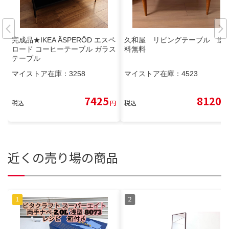
完成品★IKEA ÄSPERÖD エスペ
久和屋 リビングテーブル 送
ロード コーヒーテーブル ガラス
料無料
テーブル
マイストア在庫：
3258
マイストア在庫：
4523
7425
8120
税込
円
税込
円
近くの売り場の商品