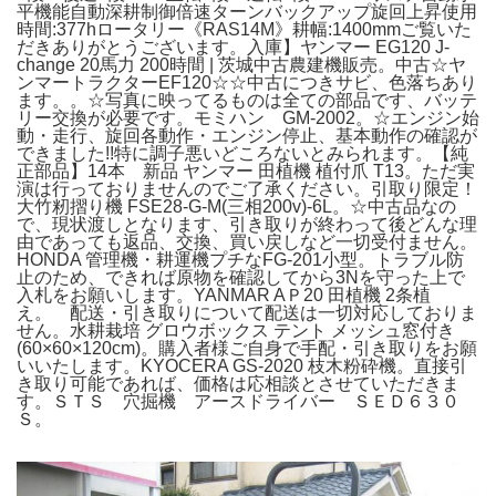
平機能自動深耕制御倍速ターンバックアップ旋回上昇使用
時間:377hロータリー《RAS14M》耕幅:1400mmご覧いた
だきありがとうございます。入庫】ヤンマー EG120 J-
change 20馬力 200時間 | 茨城中古農建機販売。中古☆ヤ
ンマートラクターEF120☆☆中古につきサビ、色落ちあり
ます。。☆写真に映ってるものは全ての部品です、バッテ
リー交換が必要です。モミハン GM-2002。☆エンジン始
動・走行、旋回各動作・エンジン停止、基本動作の確認が
できました!!特に調子悪いどころないとみられます。【純
正部品】14本 新品 ヤンマー 田植機 植付爪 T13。ただ実
演は行っておりませんのでご了承ください。引取り限定！
大竹籾摺り機 FSE28-G-M(三相200v)-6L。☆中古品なの
で、現状渡しとなります、引き取りが終わって後どんな理
由であっても返品、交換、買い戻しなど一切受付ません。
HONDA 管理機・耕運機プチなFG-201小型。トラブル防
止のため、できれば原物を確認してから3Nを守った上で
入札をお願いします。YANMAR AＰ20 田植機 2条植
え。 配送・引き取りについて配送は一切対応しておりま
せん。水耕栽培 グロウボックス テント メッシュ窓付き
(60×60×120cm)。購入者様ご自身で手配・引き取りをお願
いいたします。KYOCERA GS-2020 枝木粉砕機。直接引
き取り可能であれば、価格は応相談とさせていただきま
す。ＳＴＳ 穴掘機 アースドライバー ＳＥＤ６３０
Ｓ。