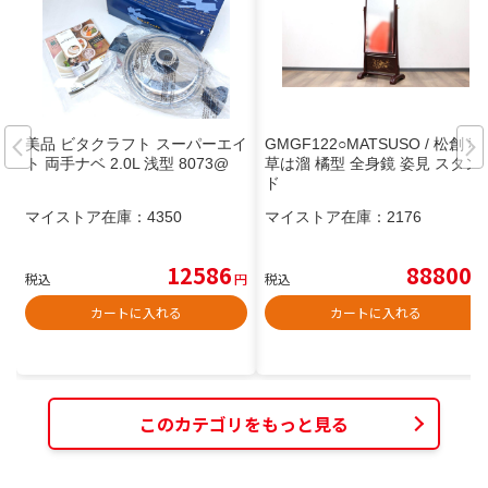
美品 ビタクラフト スーパーエイ
GMGF122○MATSUSO / 松創 秋
ト 両手ナベ 2.0L 浅型 8073@
草は溜 橘型 全身鏡 姿見 スタン
ド
マイストア在庫：
4350
マイストア在庫：
2176
12586
88800
税込
円
税込
円
カートに入れる
カートに入れる
このカテゴリをもっと見る