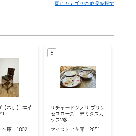
同じカテゴリの 商品を探す
げ【希少】 本革
リチャードジノリ プリン
 b
セスローズ デミタスカ
ップ2客
ア在庫：
1802
マイストア在庫：
2851