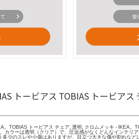
いて
受
る
AS トービアス TOBIAS トービアス 
KEA。TOBIAS トービアス チェア, 透明, クロムメッキ - IKE
」です。カラーは透明（クリア）で、圧迫感がなくどんなインテリア
う多少のスレや小傷はありますが、目立つ大きな傷や割れなど