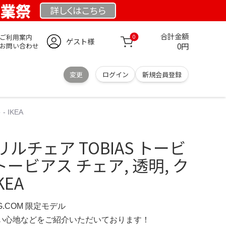
創業祭
詳しくは
こちら
合計金額
ご利用案内
0
ゲスト様
0円
お問い合わせ
変更
ログイン
新規会員登録
 IKEA
リルチェア TOBIAS トービ
 トービアス チェア, 透明, ク
KEA
G.COM 限定モデル
の使い心地などをご紹介いただいております！