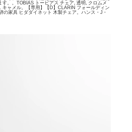
OBIAS トービアス チェア, 透明, クロムメ
ックス キャメル。【専用】【D】CLARIN フォールディン
。飛騨の家具 ヒダダイネット 木製チェア。ハンス・J・