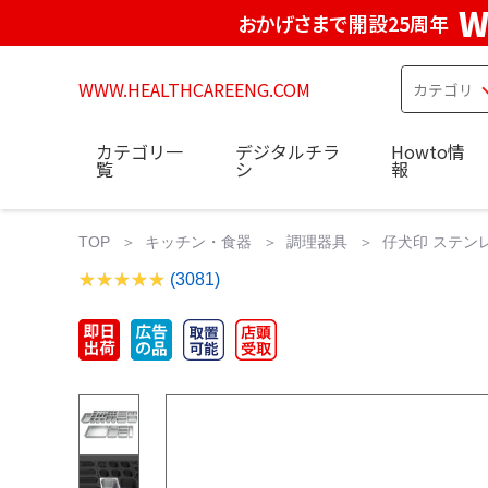
W
おかげさまで開設25周年
WWW.HEALTHCAREENG.COM
カテゴリ一
デジタルチラ
Howto情
覧
シ
報
TOP
キッチン・食器
調理器具
仔犬印 ステンレ
(3081)