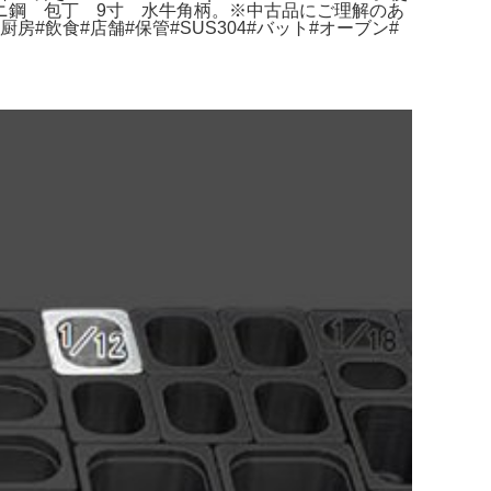
ニ鋼 包丁 9寸 水牛角柄。※中古品にご理解のあ
#飲食#店舗#保管#SUS304#バット#オーブン#