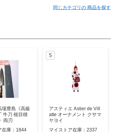
同じカテゴリの 商品を探す
馬場豊島《高級
アスティエ Astier de Vill
 牛刀 槌目積
atte オーナメント クサマ
m》両刃
ヤヨイ
ア在庫：
1844
マイストア在庫：
2337