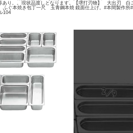
等あり。。現状品渡しとなります。【堺打刃物】 大出刃 白
ふぐ本焼き包丁一尺 玉青鋼本焼 鏡面仕上げ。#本間製作所#厨房
104