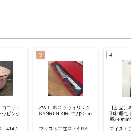
 ココット
ZWILLING ツヴィリング
【新品】
ーヴピンク
KANREN KIRI 牛刀20cm
御料理包丁
層240m
庫：
4142
マイストア在庫：
3913
マイスト