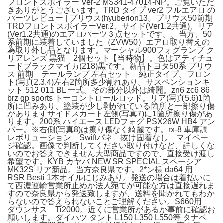
フロントスポイラー Ver-2 MS341-47014-NP。ご覧いただ
きありがとうございます。TRD タイプ ver2 フルエアロ の
パーツレビュー | プリウス(hyuberion13。プリウス50前期
TRDフロントスポイラーVer.2、サイド(Ver1.2共通)、リア
(Ver1.2共通)のエアロパーツ３点セットです。。当方、50
系前期に装着していました（ZVW50）エアロ取り替えの
為取り外し品となります。マーシャル900フォグランプ ク
リアレンズ 黒猫 2個セット【当時物】。色はアティチュ
ードブラックマイカ(218)黒です。新品トヨタ50系 プリウ
ス 前期 テールランプ 左右セット 純正タイプ。フロン
ト(写真2.3.4)左右2箇所多少割れあり。サスペンションキ
ット 512 011 BL 一式。その部分以外は綺麗。zn6 zc6 86
brz gp sports トーコントロールロッド。リア(写真5.6)1箇
所に凹みあり、塗装が少し剥がれている箇所と一部擦り傷
がありますサイドスカート左側(写真7)に1箇所擦り傷があ
ります。200系 ハイエース LEDフォグ PSX26W HB4 アン
バー。※右側(写真8)は擦り傷なく綺麗です。rx-8 車庫調
レボリューション Swiftパネ 抜け固着なし マイペー
ジ確認。画像で判断してください取り付けなど、詳しくな
いのでお答えできません大型商品ですので、直接受け渡し
希望です。KYB カヤバ NEW SR SPECIAL スペーシア
MK32S リア新品。当方奈良県です。2*ン様 da64 用
RSR Besti 1本オイルにじみあり。発送の場合は着払いに
て西濃運輸営業所止めか法人宛てが可能な方は直接遅れま
すので奈良県から発送致しますが、送料を聞かれてもわか
らないので答えられないことご理解ください。S660用
ダウンサス Ti2000。近くに営業所があるか事前に確認お
願いします。ダイハツ タント L150 L350 L550等 タナベ