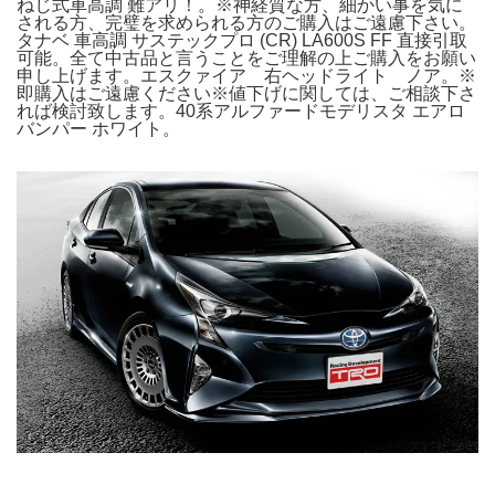
ねじ式車高調 難アリ！。※神経質な方、細かい事を気に
される方、完璧を求められる方のご購入はご遠慮下さい。
タナベ 車高調 サステックプロ (CR) LA600S FF 直接引取
可能。全て中古品と言うことをご理解の上ご購入をお願い
申し上げます。エスクァイア 右ヘッドライト ノア。※
即購入はご遠慮ください※値下げに関しては、ご相談下さ
れば検討致します。40系アルファードモデリスタ エアロ
バンパー ホワイト。