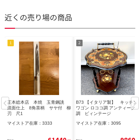
近くの売り場の商品
正本総本店 本焼 玉青鋼誂
B73 【イタリア製】 キッチン
鏡面仕上 8角茶柄 サヤ付 柳
ワゴン ロココ調 アンティーク
刃 尺1
調 ビィンテージ
マイストア在庫：
3333
マイストア在庫：
3095
61440
9860