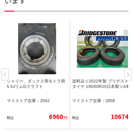
います
シャリー、ダックス用モトラ用
送料込☆2022年製 ブリヂストン
5.5JリムGクラフト
タイヤ 195/60R15日本製☆4本
マイストア在庫：
2042
マイストア在庫：
2858
6960
10674
税込
円
税込
円