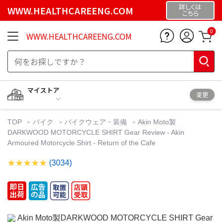
詳しくは
WWW.HEALTHCAREENG.COM
こちら
0
WWW.HEALTHCAREENG.COM
マイストア
変更
TOP
バイク
バイクウェア・装備
Akin Moto製
DARKWOOD MOTORCYCLE SHIRT Gear Review - Akin
Armoured Motorcycle Shirt - Return of the Cafe
(3034)