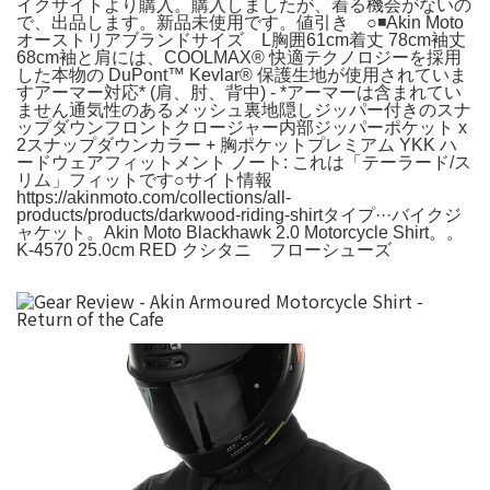
イクサイトより購入。購入しましたが、着る機会がないの
で、出品します。新品未使用です。値引き ○◾️Akin Moto
オーストリアブランドサイズ L胸囲61cm着丈 78cm袖丈
68cm袖と肩には、COOLMAX® 快適テクノロジーを採用
した本物の DuPont™ Kevlar® 保護生地が使用されていま
すアーマー対応* (肩、肘、背中) - *アーマーは含まれてい
ません通気性のあるメッシュ裏地隠しジッパー付きのスナ
ップダウンフロントクロージャー内部ジッパーポケット x
2スナップダウンカラー + 胸ポケットプレミアム YKK ハ
ードウェアフィットメント ノート: これは「テーラード/ス
リム」フィットです○サイト情報
https://akinmoto.com/collections/all-
products/products/darkwood-riding-shirtタイプ···バイクジ
ャケット。Akin Moto Blackhawk 2.0 Motorcycle Shirt。。
K-4570 25.0cm RED クシタニ フローシューズ