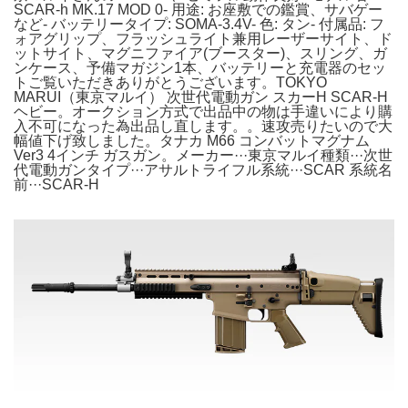
SCAR-h MK.17 MOD 0- 用途: お座敷での鑑賞、サバゲー
など- バッテリータイプ: SOMA-3.4V- 色: タン- 付属品: フ
ォアグリップ、フラッシュライト兼用レーザーサイト、ド
ットサイト、マグニファイア(ブースター)、スリング、ガ
ンケース、予備マガジン1本、バッテリーと充電器のセッ
トご覧いただきありがとうございます。TOKYO
MARUI（東京マルイ） 次世代電動ガン スカーH SCAR-H
ヘビー。オークション方式で出品中の物は手違いにより購
入不可になった為出品し直します。。速攻売りたいので大
幅値下げ致しました。タナカ M66 コンバットマグナム
Ver3 4インチ ガスガン。メーカー···東京マルイ種類···次世
代電動ガンタイプ···アサルトライフル系統···SCAR 系統名
前···SCAR-H