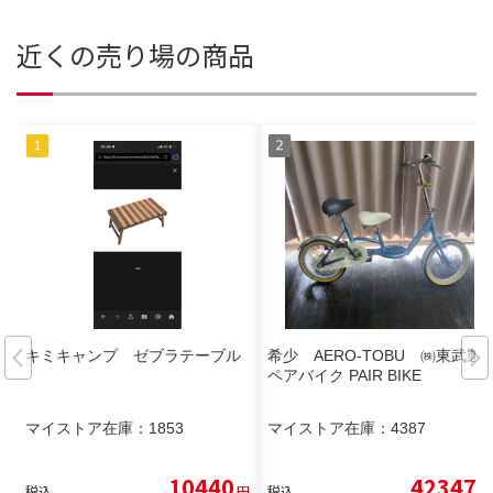
近くの売り場の商品
キミキャンプ ゼブラテーブル
希少 AERO-TOBU ㈱東武製
ペアバイク PAIR BIKE
マイストア在庫：
1853
マイストア在庫：
4387
10440
42347
税込
円
税込
円