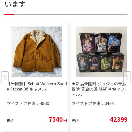
います
【米国製】Schott Western Sued
★新品未開封 ジョジョの奇妙な
e Jacket 38 キャメル
冒険 黄金の風 MAFIArteマフィ
アルテ
マイストア在庫：
4960
マイストア在庫：
3424
7540
42399
税込
円
税込
円