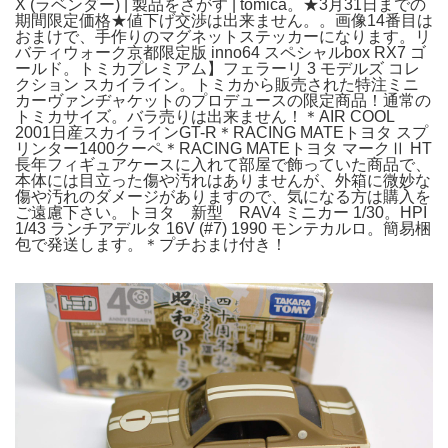
X (ラベンダー) | 製品をさがす | tomica。★3月31日までの
期間限定価格★値下げ交渉は出来ません。。画像14番目は
おまけで、手作りのマグネットステッカーになります。リ
バティウォーク京都限定版 inno64 スペシャルbox RX7 ゴ
ールド。トミカプレミアム】フェラーリ 3 モデルズ コレ
クション スカイライン。トミカから販売された特注ミニ
カーヴァンヂャケットのプロデュースの限定商品！通常の
トミカサイズ。バラ売りは出来ません！＊AIR COOL
2001日産スカイラインGT-R＊RACING MATEトヨタ スプ
リンター1400クーペ＊RACING MATEトヨタ マークⅡ HT
長年フィギュアケースに入れて部屋で飾っていた商品で、
本体には目立った傷や汚れはありませんが、外箱に微妙な
傷や汚れのダメージがありますので、気になる方は購入を
ご遠慮下さい。トヨタ 新型 RAV4 ミニカー 1/30。HPI
1/43 ランチアデルタ 16V (#7) 1990 モンテカルロ。簡易梱
包で発送します。＊プチおまけ付き！