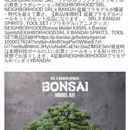
NEIGHBORHOOD“SRL。アパレルブランドとプラモデル
の異色コラボレーションNEIGHBORHOOD“SRL。
NEIGHBORHOOD SRL x BANDAI 盆栽プラモデルが爆誕
– 時代を超えて愛さ。【新品/未開封】盆栽プラモデル+ツ
ールキットのセット出品になります。。SRL X BANDAI
SPIRITS . TOOL SET | プラモデル | アニメグッズ。
NEIGHBORHOODBonsai Model KitSRL x Bandai
SpiritsNEIGHBORHOODSRL X BANDAI SPIRITS . TOOL
SET商品詳細HPhttps://p-bandai.jp/hobby/special-
1000017624/?srsltid=AfmBOopPwOW9oeE7zf-
U77vet9uIBWmC3HyUuNaMCaENz1baZfMSESeV発送時
は未開封段ボールの上に伝票とツールキットを貼り付けた
状態でお送りします。#盆栽#NEIGHBORHOOD#プラモデ
ル#バンダイ#BANDAI