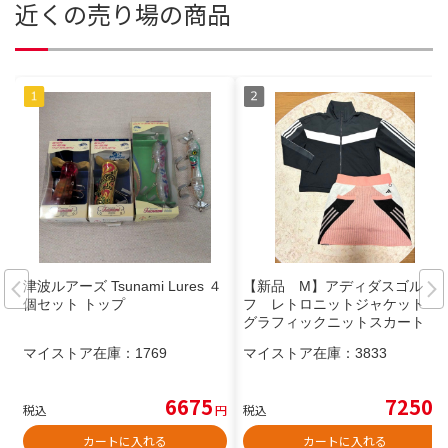
近くの売り場の商品
津波ルアーズ Tsunami Lures ４
【新品 M】アディダスゴル
個セット トップ
フ レトロニットジャケット
グラフィックニットスカート
マイストア在庫：
1769
マイストア在庫：
3833
6675
7250
税込
円
税込
円
カートに入れる
カートに入れる