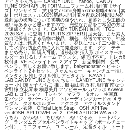
アピ きゃんちゅー CANDYTUNE｜Yahoo。CANDY
TUNE OSHI API UNIFORMユニフォーム村川緋杏【サイ
ズ】ワンサイズ：(約)身丈77cm×身幅57cm×肩幅49cm【素
材】ポリエステル100%新品未開封匿名配送24時間以内発
送商品の状態について初期の傷や汚れ、見落としや主観の
違い等あるかと思いますので、完璧なお品をご希望の方は
ご遠慮くださいませ。CANDY TUNE村川緋杏「TGC
2026 S/S」に登場！ FRUITS ZIPPER月足天音。また素人
の自宅保管による品物の検品、梱包、発送ですので、神経
質な方はご遠慮くださいませ。。発送について二つ折りに
して水濡れ防止の袋に入れて発送致します。グク テテ
まとめ売り。即購入可能。道枝駿佑 指人形 ボイスキーホ
ルダー めじるしチャーム アクスタ。値下げ不可。トレカ6
枚付き IVE ペンライト ver.2 アイブ 新品未開封 公式
ペンラ。宜しくお願い致します。babymonster ベビモン
ペンライト 2本セット。きゃんちゅー キャンチュー推し
メンタオル 推しタオル推しアピタオル KAWAII
LAB.CANDY TUNE きゃんちゅー CANDYTUNE キャンチ
ュー 小川奈々子 なちこ 推し 服 福山莉乃 村川緋杏 南なつ
宮野静 立花琴未 桐原美月 アソビモール カワラボ KAWAII
LAB.ロゴTシャツ Tシャツ マフラータオル 生写真
缶バッジ ラバーバンド トレーディングカードver.4 ラ
ンダム タオルホルダー アクスタ アクリルスタンド
ワンマン衣装 Official Light Strap OSHI API Tee
ver.4OSHI API TOWEL ver.2 OSHI API UCHIWA ver.2
うちわ かわぬい ちびぬい ぬいぐるみ トートバッ
グ ランダムカプセルペンライトキャップ（ボールチェー
ン付） ユニフォーム ユニホーム 定番タオル トート